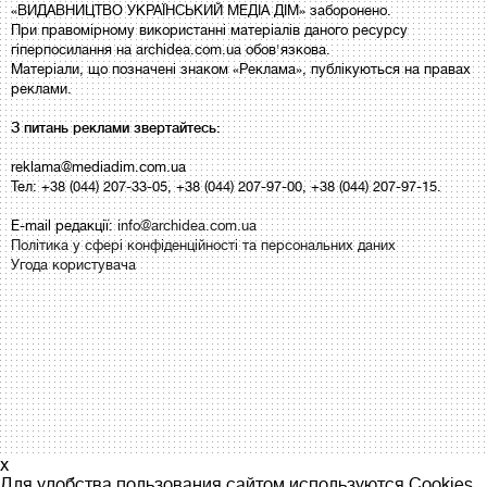
«ВИДАВНИЦТВО УКРАЇНСЬКИЙ МЕДІА ДІМ» заборонено.
При правомірному використанні матеріалів даного ресурсу
гіперпосилання на archidea.com.ua обов'язкова.
Матеріали, що позначені знаком «Реклама», публікуються на правах
реклами.
З питань реклами звертайтесь:
reklama@mediadim.com.ua
Тел: +38 (044) 207-33-05, +38 (044) 207-97-00, +38 (044) 207-97-15.
E-mail редакції:
info@archidea.com.ua
Політика у сфері конфіденційності та персональних даних
Угода користувача
x
Для удобства пользования сайтом используются Cookies.