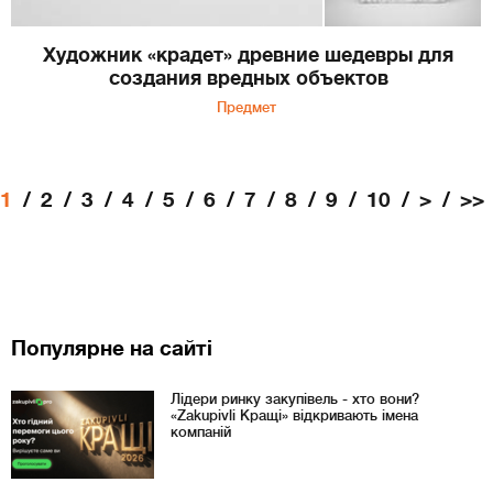
Художник «крадет» древние шедевры для
создания вредных объектов
Предмет
1
2
3
4
5
6
7
8
9
10
>
>>
Популярне на сайті
Лідери ринку закупівель - хто вони?
«Zakupivli Кращі» відкривають імена
компаній