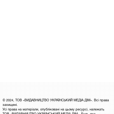
© 2024, ТОВ «ВИДАВНИЦТВО УКРАЇНСЬКИЙ МЕДІА ДІМ». Всі права
захищені.
Усі права на матеріали, опубліковані на цьому ресурсі, належать
ТОВ «ВИДАВНИЦТВО УКРАЇНСЬКИЙ МЕДІА ДІМ». Будь-яке