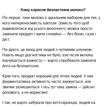
Кому корисне безлактозне молоко?
По-перше, таке молоко є ідеальним вибором для тих, у
кого непереносимість лактози. Замість того щоб
відмовлятися від усього молочного, можна просто
замінити продукт. І жити спокійно — без болю, газів і
дієт.
По-друге, це вихід для людей з чутливим шлунком.
Навіть якщо діагностики не було, але після молока
відчувається важкість — варто спробувати замінити
його на безлактозне.
Крім того, продукт хороший для літніх людей. У них
ферментативна активність часто знижується, але
звички залишаються. І ось тут така заміна — дійсно
допомога, а не маркетинг.
І так, не варто забувати про вегетаріанців, людей на