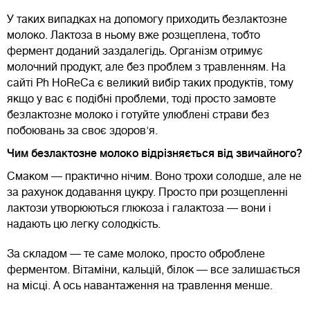
У таких випадках на допомогу приходить безлактозне
молоко. Лактоза в ньому вже розщеплена, тобто
фермент доданий заздалегідь. Організм отримує
молочний продукт, але без проблем з травленням. На
сайті Ph HoReCa є великий вибір таких продуктів, тому
якщо у вас є подібні проблеми, тоді просто замовте
безлактозне молоко і готуйте улюблені страви без
побоювань за своє здоров'я.
Чим безлактозне молоко відрізняється від звичайного?
Смаком — практично нічим. Воно трохи солодше, але не
за рахунок додавання цукру. Просто при розщепленні
лактози утворюються глюкоза і галактоза — вони і
надають цю легку солодкість.
За складом — те саме молоко, просто оброблене
ферментом. Вітаміни, кальцій, білок — все залишається
на місці. А ось навантаження на травлення менше.