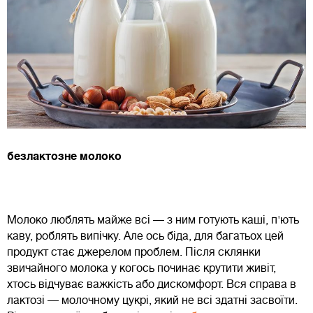
безлактозне молоко
Молоко люблять майже всі — з ним готують каші, п'ють
каву, роблять випічку. Але ось біда, для багатьох цей
продукт стає джерелом проблем. Після склянки
звичайного молока у когось починає крутити живіт,
хтось відчуває важкість або дискомфорт. Вся справа в
лактозі — молочному цукрі, який не всі здатні засвоїти.