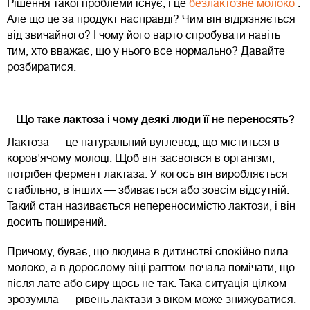
Рішення такої проблеми існує, і це
безлактозне молоко
.
Але що це за продукт насправді? Чим він відрізняється
від звичайного? І чому його варто спробувати навіть
тим, хто вважає, що у нього все нормально? Давайте
розбиратися.
Що таке лактоза і чому деякі люди її не переносять?
Лактоза — це натуральний вуглевод, що міститься в
коров'ячому молоці. Щоб він засвоївся в організмі,
потрібен фермент лактаза. У когось він виробляється
стабільно, в інших — збивається або зовсім відсутній.
Такий стан називається непереносимістю лактози, і він
досить поширений.
Причому, буває, що людина в дитинстві спокійно пила
молоко, а в дорослому віці раптом почала помічати, що
після лате або сиру щось не так. Така ситуація цілком
зрозуміла — рівень лактази з віком може знижуватися.