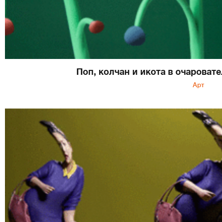
Поп, колчан и икота в очароват
Арт