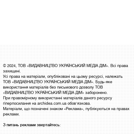
© 2024, ТОВ «ВИДАВНИЦТВО УКРАЇНСЬКИЙ МЕДІА ДІМ». Всі права
захищені.
Усі права на матеріали, опубліковані на цьому ресурсі, належать
ТОВ «ВИДАВНИЦТВО УКРАЇНСЬКИЙ МЕДІА ДІМ». Будь-яке
використання матеріалів без письмового дозволу ТОВ
«ВИДАВНИЦТВО УКРАЇНСЬКИЙ МЕДІА ДІМ» заборонено.
При правомірному використанні матеріалів даного ресурсу
гіперпосилання на archidea.com.ua обов'язкова.
Матеріали, що позначені знаком «Реклама», публікуються на правах
реклами.
З питань реклами звертайтесь: