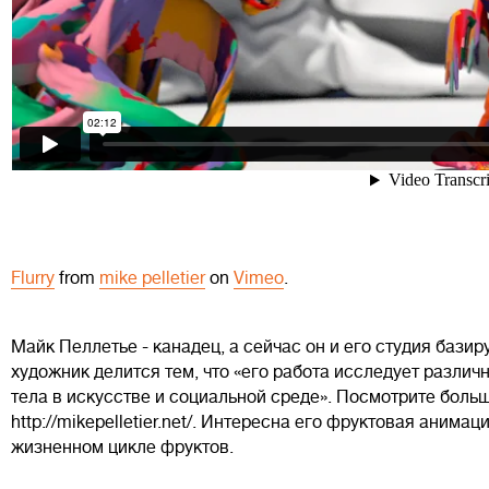
Flurry
from
mike pelletier
on
Vimeo
.
Майк Пеллетье - канадец, а сейчас он и его студия бази
художник делится тем, что «его работа исследует разли
тела в искусстве и социальной среде». Посмотрите боль
http://mikepelletier.net/. Интересна его фруктовая анима
жизненном цикле фруктов.