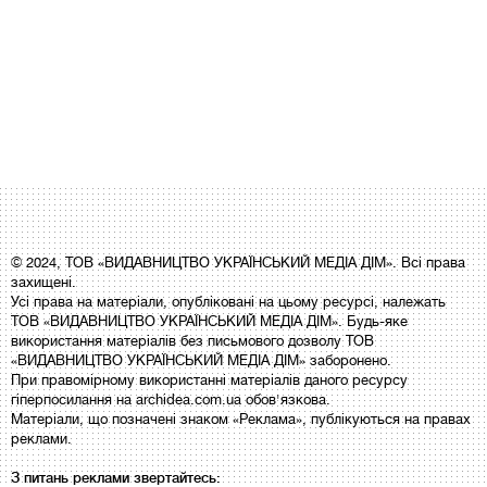
© 2024, ТОВ «ВИДАВНИЦТВО УКРАЇНСЬКИЙ МЕДІА ДІМ». Всі права
захищені.
Усі права на матеріали, опубліковані на цьому ресурсі, належать
ТОВ «ВИДАВНИЦТВО УКРАЇНСЬКИЙ МЕДІА ДІМ». Будь-яке
використання матеріалів без письмового дозволу ТОВ
«ВИДАВНИЦТВО УКРАЇНСЬКИЙ МЕДІА ДІМ» заборонено.
При правомірному використанні матеріалів даного ресурсу
гіперпосилання на archidea.com.ua обов'язкова.
Матеріали, що позначені знаком «Реклама», публікуються на правах
реклами.
З питань реклами звертайтесь: