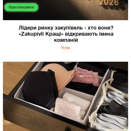
Лідери ринку закупівель - хто вони?
«Zakupivli Кращі» відкривають імена
компаній
Успіх