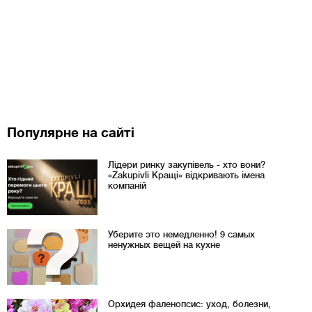
Популярне на сайті
Лідери ринку закупівель - хто вони?
«Zakupivli Кращі» відкривають імена
компаній
Уберите это немедленно! 9 самых
ненужных вещей на кухне
Орхидея фаленопсис: уход, болезни,