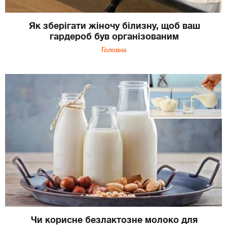
Як зберігати жіночу білизну, щоб ваш
гардероб був організованим
Головна
Чи корисне безлактозне молоко для