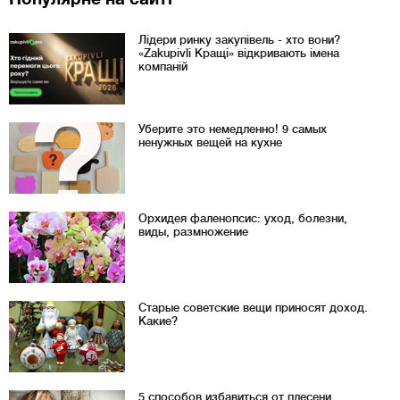
Лідери ринку закупівель - хто вони?
«Zakupivli Кращі» відкривають імена
компаній
Уберите это немедленно! 9 самых
ненужных вещей на кухне
Орхидея фаленопсис: уход, болезни,
виды, размножение
Старые советские вещи приносят доход.
Какие?
5 способов избавиться от плесени