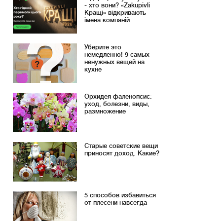
- хто вони? «Zakupivli
Кращі» відкривають
імена компаній
Уберите это
немедленно! 9 самых
ненужных вещей на
кухне
Орхидея фаленопсис:
уход, болезни, виды,
размножение
Старые советские вещи
приносят доход. Какие?
5 способов избавиться
от плесени навсегда