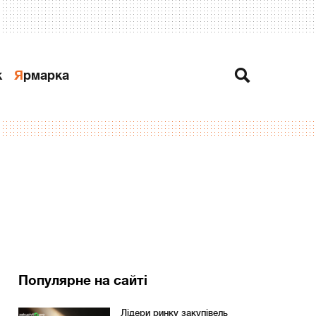
к
Ярмарка
Популярне на сайті
Лідери ринку закупівель