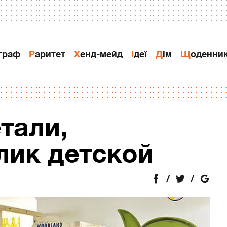
ограф
Раритет
Хенд-мейд
Ідеї
Дiм
Щоденни
тали,
ик детской