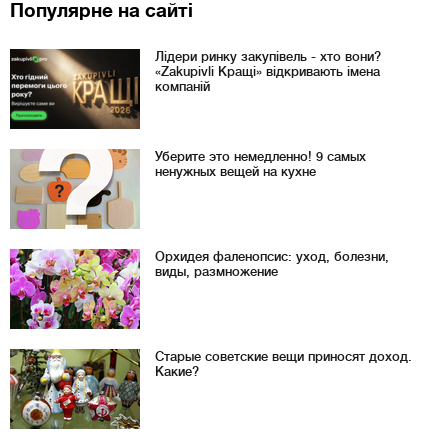
Популярне на сайті
Лідери ринку закупівель - хто вони?
«Zakupivli Кращі» відкривають імена
компаній
Уберите это немедленно! 9 самых
ненужных вещей на кухне
Орхидея фаленопсис: уход, болезни,
виды, размножение
Старые советские вещи приносят доход.
Какие?