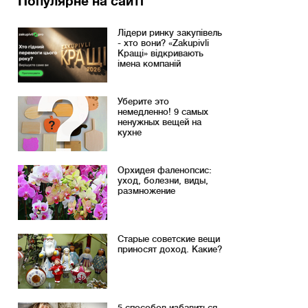
Популярне на сайті
Лідери ринку закупівель
- хто вони? «Zakupivli
Кращі» відкривають
імена компаній
Уберите это
немедленно! 9 самых
ненужных вещей на
кухне
Орхидея фаленопсис:
уход, болезни, виды,
размножение
Старые советские вещи
приносят доход. Какие?
5 способов избавиться