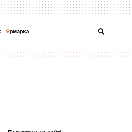
к
Ярмарка