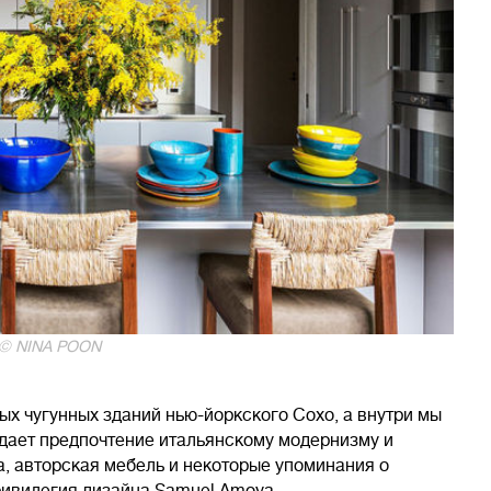
 © NINA POON
х чугунных зданий нью-йоркского Сохо, а внутри мы
тдает предпочтение итальянскому модернизму и
, авторская мебель и некоторые упоминания о
ивилегия дизайна Samuel Amoya.