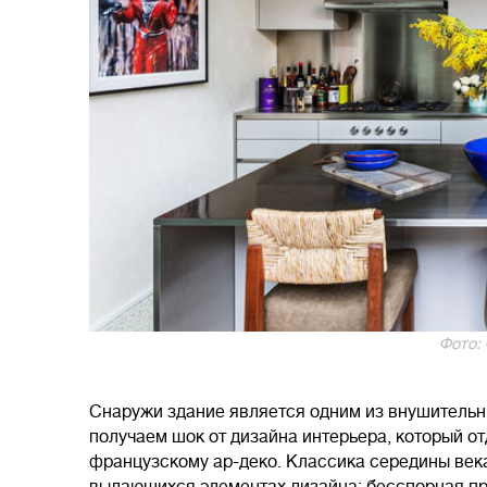
Фото:
Снаружи здание является одним из внушительны
получаем шок от дизайна интерьера, который о
французскому ар-деко. Классика середины века
выдающихся элементах дизайна: бесспорная пр