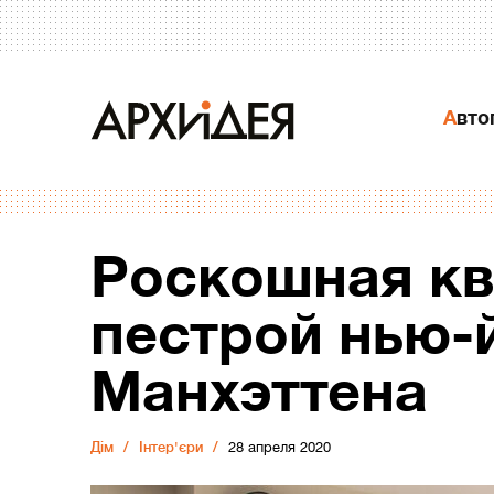
Авт
Роскошная кв
пестрой нью-
Манхэттена
Дiм
Інтер'єри
28 апреля 2020