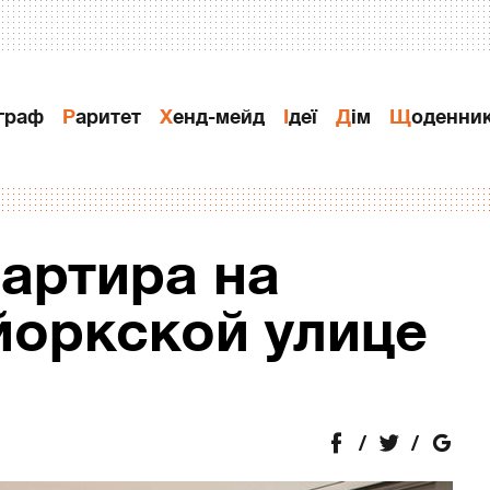
ограф
Раритет
Хенд-мейд
Ідеї
Дiм
Щоденни
артира на
йоркской улице