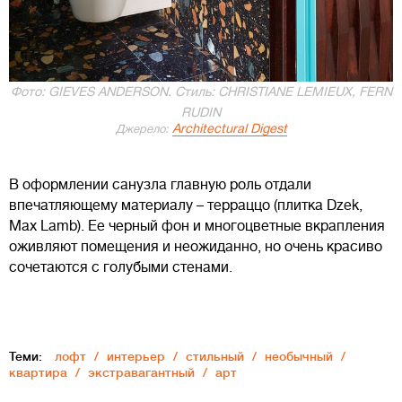
Фото: GIEVES ANDERSON. Стиль: CHRISTIANE LEMIEUX, FERN
RUDIN
Architectural Digest
Джерело:
В оформлении санузла главную роль отдали
впечатляющему материалу – терраццо (плитка Dzek,
Max Lamb). Ее черный фон и многоцветные вкрапления
оживляют помещения и неожиданно, но очень красиво
сочетаются с голубыми стенами.
Теми:
лофт
интерьер
стильный
необычный
квартира
экстравагантный
арт