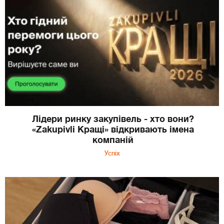
Лідери ринку закупівель - хто вони?
«Zakupivli Кращі» відкривають імена
компаній
Успіх