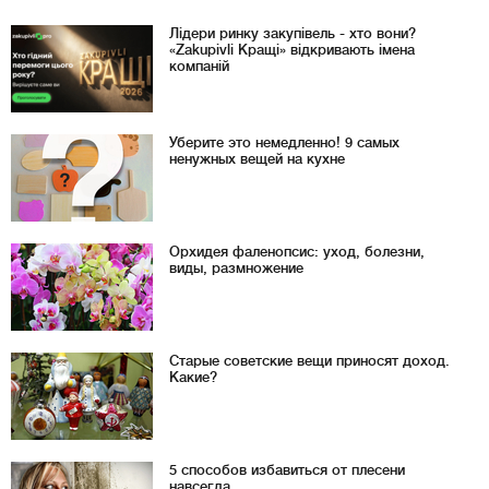
Лідери ринку закупівель - хто вони?
«Zakupivli Кращі» відкривають імена
компаній
Уберите это немедленно! 9 самых
ненужных вещей на кухне
Орхидея фаленопсис: уход, болезни,
виды, размножение
Старые советские вещи приносят доход.
Какие?
5 способов избавиться от плесени
навсегда