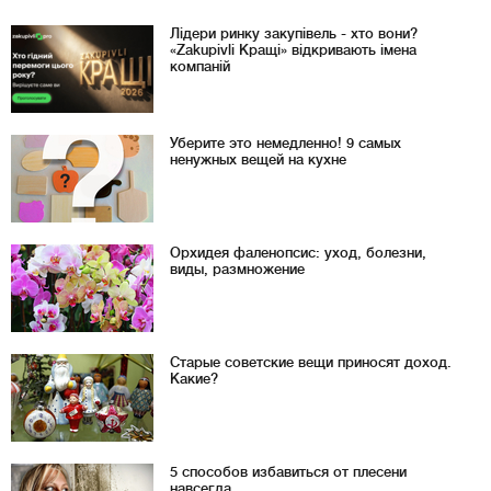
Лідери ринку закупівель - хто вони?
«Zakupivli Кращі» відкривають імена
компаній
Уберите это немедленно! 9 самых
ненужных вещей на кухне
Орхидея фаленопсис: уход, болезни,
виды, размножение
Старые советские вещи приносят доход.
Какие?
5 способов избавиться от плесени
навсегда