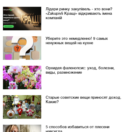
Лідери ринку закупівель - хто вони?
«Zakupivli Кращі» відкривають імена
компаній
Уберите это немедленно! 9 самых
ненужных вещей на кухне
Орхидея фаленопсис: уход, болезни,
виды, размножение
Старые советские вещи приносят доход.
Какие?
5 способов избавиться от плесени
навсегда