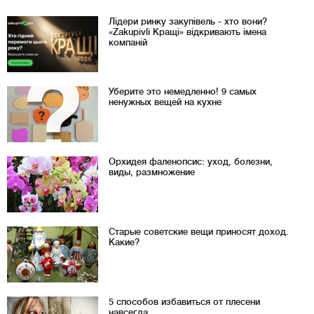
Лідери ринку закупівель - хто вони?
«Zakupivli Кращі» відкривають імена
компаній
Уберите это немедленно! 9 самых
ненужных вещей на кухне
Орхидея фаленопсис: уход, болезни,
виды, размножение
Старые советские вещи приносят доход.
Какие?
5 способов избавиться от плесени
навсегда