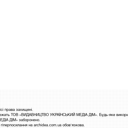
і права захищені.
 належать ТОВ «ВИДАВНИЦТВО УКРАЇНСЬКИЙ МЕДІА ДІМ». Будь-яке викори
ДІА ДІМ» заборонено.
гіперпосилання на archidea.com.ua обов'язкова.