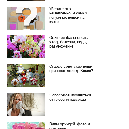
Уберите это
немедленно! 9 самых
ненужных вещей на
кухне
Орхидея фаленопсис:
уход, болезни, виды,
размножение
Старые советские вещи
приносят доход. Какие?
5 способов избавиться
от плесени навсегда
Виды орхидей: фото и
описание