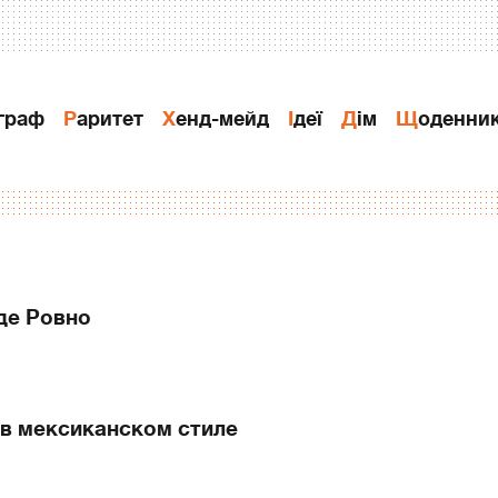
ограф
Раритет
Хенд-мейд
Ідеї
Дiм
Щоденни
де Ровно
 в мексиканском стиле