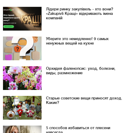
Лідери ринку закупівель - хто вони?
«Zakupivli Кращі» відкривають імена
компаній
Уберите это немедленно! 9 самых
ненужных вещей на кухне
Орхидея фаленопсис: уход, болезни,
виды, размножение
Старые советские вещи приносят доход.
Какие?
5 способов избавиться от плесени
навсегда