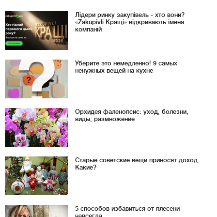
Лідери ринку закупівель - хто вони?
«Zakupivli Кращі» відкривають імена
компаній
Уберите это немедленно! 9 самых
ненужных вещей на кухне
Орхидея фаленопсис: уход, болезни,
виды, размножение
Старые советские вещи приносят доход.
Какие?
5 способов избавиться от плесени
навсегда