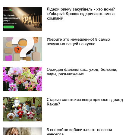
Лідери ринку закупівель - хто вони?
«Zakupivli Кращі» відкривають імена
компаній
Уберите это немедленно! 9 самых
ненужных вещей на кухне
Орхидея фаленопсис: уход, болезни,
виды, размножение
Старые советские вещи приносят доход.
Какие?
5 способов избавиться от плесени
навсегда