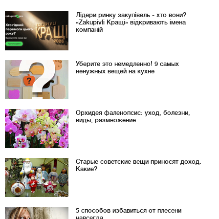
Лідери ринку закупівель - хто вони?
«Zakupivli Кращі» відкривають імена
компаній
Уберите это немедленно! 9 самых
ненужных вещей на кухне
Орхидея фаленопсис: уход, болезни,
виды, размножение
Старые советские вещи приносят доход.
Какие?
5 способов избавиться от плесени
навсегда