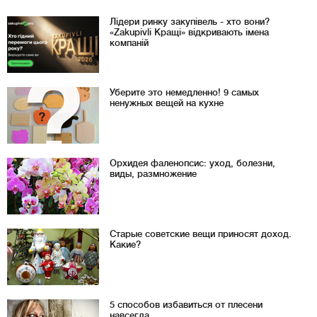
Лідери ринку закупівель - хто вони?
«Zakupivli Кращі» відкривають імена
компаній
Уберите это немедленно! 9 самых
ненужных вещей на кухне
Орхидея фаленопсис: уход, болезни,
виды, размножение
Старые советские вещи приносят доход.
Какие?
5 способов избавиться от плесени
навсегда