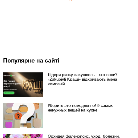
Популярне на сайті
Лідери ринку закупівель - хто вони?
«Zakupivli Кращі» відкривають імена
компаній
Уберите это немедленно! 9 самых
ненужных вещей на кухне
Орхидея фаленопсис: уход, болезни,