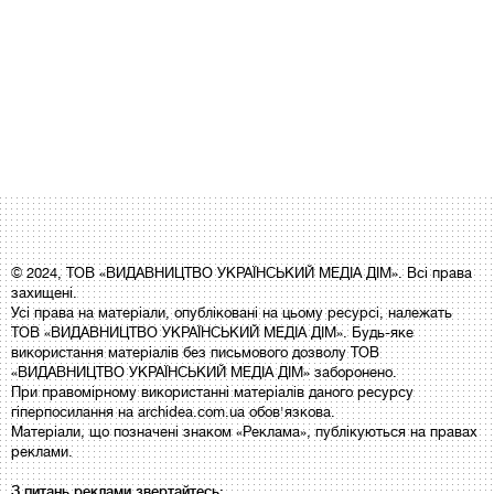
© 2024, ТОВ «ВИДАВНИЦТВО УКРАЇНСЬКИЙ МЕДІА ДІМ». Всі права
захищені.
Усі права на матеріали, опубліковані на цьому ресурсі, належать
ТОВ «ВИДАВНИЦТВО УКРАЇНСЬКИЙ МЕДІА ДІМ». Будь-яке
використання матеріалів без письмового дозволу ТОВ
«ВИДАВНИЦТВО УКРАЇНСЬКИЙ МЕДІА ДІМ» заборонено.
При правомірному використанні матеріалів даного ресурсу
гіперпосилання на archidea.com.ua обов'язкова.
Матеріали, що позначені знаком «Реклама», публікуються на правах
реклами.
З питань реклами звертайтесь: