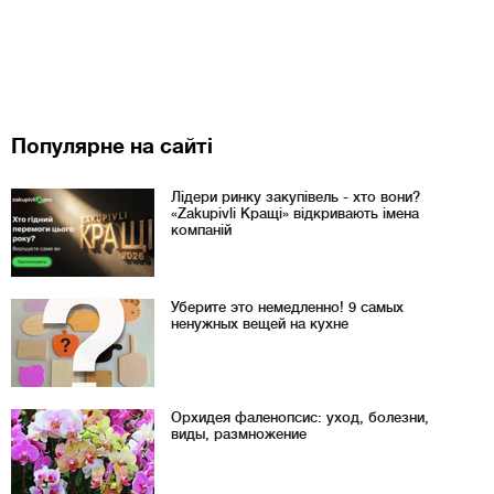
Популярне на сайті
Лідери ринку закупівель - хто вони?
«Zakupivli Кращі» відкривають імена
компаній
Уберите это немедленно! 9 самых
ненужных вещей на кухне
Орхидея фаленопсис: уход, болезни,
виды, размножение