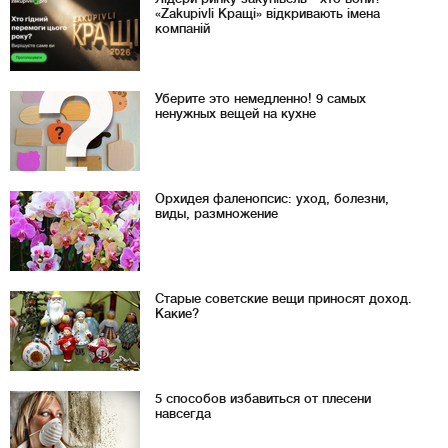
«Zakupivli Кращі» відкривають імена
компаній
Уберите это немедленно! 9 самых
ненужных вещей на кухне
Орхидея фаленопсис: уход, болезни,
виды, размножение
Старые советские вещи приносят доход.
Какие?
5 способов избавиться от плесени
навсегда