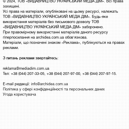
© 2024, ТОВ «ВИДАВНИЦТВО УКРАЇНСЬКИЙ МЕДІА ДІМ». Всі права
захищені.
Усі права на матеріали, опубліковані на цьому ресурсі, належать
ТОВ «ВИДАВНИЦТВО УКРАЇНСЬКИЙ МЕДІА ДІМ». Будь-яке
використання матеріалів без письмового дозволу ТОВ
«ВИДАВНИЦТВО УКРАЇНСЬКИЙ МЕДІА ДІМ» заборонено.
При правомірному використанні матеріалів даного ресурсу
гіперпосилання на archidea.com.ua обов'язкова.
Матеріали, що позначені знаком «Реклама», публікуються на правах
реклами.
З питань реклами звертайтесь:
reklama@mediadim.com.ua
Тел: +38 (044) 207-33-05, +38 (044) 207-97-00, +38 (044) 207-97-15.
E-mail редакції:
info@archidea.com.ua
Політика у сфері конфіденційності та персональних даних
Угода користувача