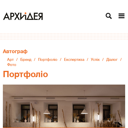
Автограф
Арт
Бренд
Портфоліо
Експертиза
Успіх
Діалог
Фото
Портфоліо