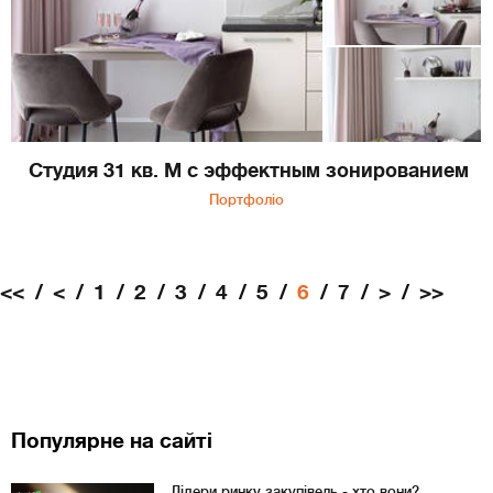
Студия 31 кв. М с эффектным зонированием
Портфоліо
<<
<
1
2
3
4
5
6
7
>
>>
Популярне на сайті
Лідери ринку закупівель - хто вони?