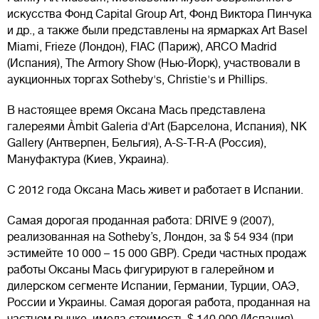
искусства Фонд Capital Group Art, Фонд Виктора Пинчука
и др., а также были представлены на ярмарках Art Basel
Miami, Frieze (Лондон), FIAC (Париж), ARCO Madrid
(Испания), The Armory Show (Нью-Йорк), участвовали в
аукционных торгах Sotheby's, Christie's и Phillips.
В настоящее время Оксана Мась представлена
галереями Àmbit Galeria d'Art (Барселона, Испания), NK
Gallery (Антверпен, Бельгия), A-S-T-R-A (Россия),
Мануфактура (Киев, Украина).
С 2012 года Оксана Мась живет и работает в Испании.
Самая дорогая проданная работа: DRIVE 9 (2007),
реализованная на Sotheby’s, Лондон, за $ 54 934 (при
эстимейте 10 000 – 15 000 GBP). Среди частных продаж
работы Оксаны Мась фигурируют в галерейном и
дилерском сегменте Испании, Германии, Турции, ОАЭ,
России и Украины. Самая дорогая работа, проданная на
частном рынке, имела стоимость $ 140 000 (Испания).