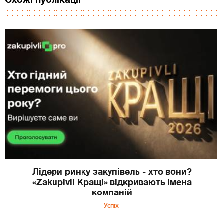
Лідери ринку закупівель - хто вони?
«Zakupivli Кращі» відкривають імена
компаній
Успіх