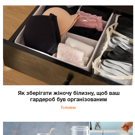
Як зберігати жіночу білизну, щоб ваш
гардероб був організованим
Головна