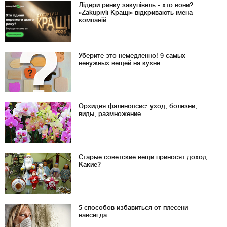
Лідери ринку закупівель - хто вони?
«Zakupivli Кращі» відкривають імена
компаній
Уберите это немедленно! 9 самых
ненужных вещей на кухне
Орхидея фаленопсис: уход, болезни,
виды, размножение
Старые советские вещи приносят доход.
Какие?
5 способов избавиться от плесени
навсегда