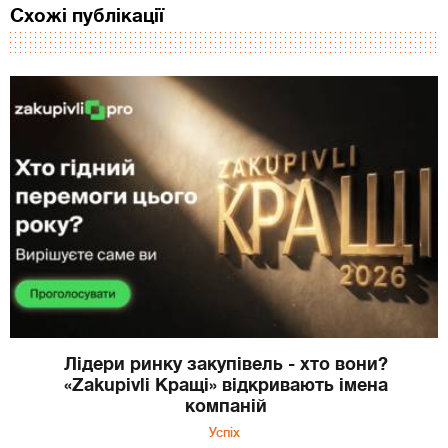
Схожі публікації
Лідери ринку закупівель - хто вони?
«Zakupivli Кращі» відкривають імена
компаній
Успіх