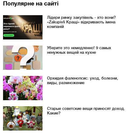
Популярне на сайті
Лідери ринку закупівель - хто вони?
«Zakupivli Кращі» відкривають імена
компаній
Уберите это немедленно! 9 самых
ненужных вещей на кухне
Орхидея фаленопсис: уход, болезни,
виды, размножение
Старые советские вещи приносят доход.
Какие?