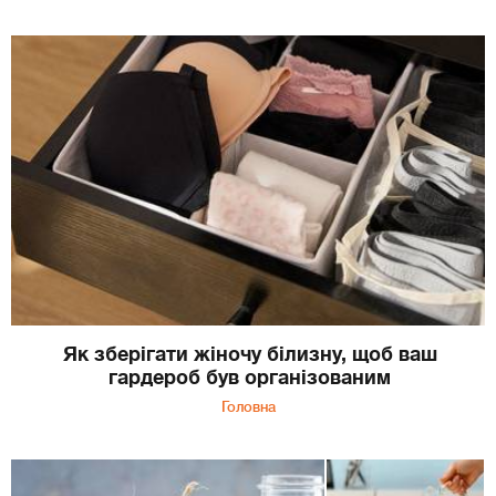
Як зберігати жіночу білизну, щоб ваш
гардероб був організованим
Головна