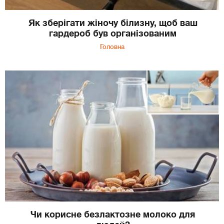
Як зберігати жіночу білизну, щоб ваш
гардероб був організованим
Головна
Чи корисне безлактозне молоко для