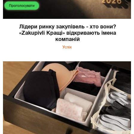
Лідери ринку закупівель - хто вони?
«Zakupivli Кращі» відкривають імена
компаній
Успіх