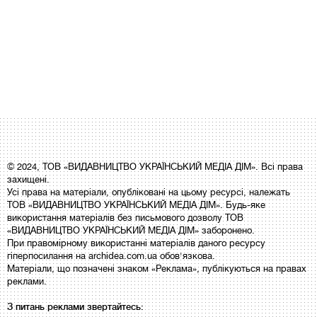
© 2024, ТОВ «ВИДАВНИЦТВО УКРАЇНСЬКИЙ МЕДІА ДІМ». Всі права
захищені.
Усі права на матеріали, опубліковані на цьому ресурсі, належать
ТОВ «ВИДАВНИЦТВО УКРАЇНСЬКИЙ МЕДІА ДІМ». Будь-яке
використання матеріалів без письмового дозволу ТОВ
«ВИДАВНИЦТВО УКРАЇНСЬКИЙ МЕДІА ДІМ» заборонено.
При правомірному використанні матеріалів даного ресурсу
гіперпосилання на archidea.com.ua обов'язкова.
Матеріали, що позначені знаком «Реклама», публікуються на правах
реклами.
З питань реклами звертайтесь: