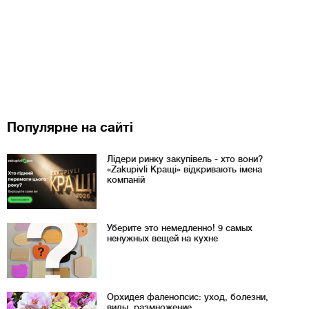
Популярне на сайті
Лідери ринку закупівель - хто вони?
«Zakupivli Кращі» відкривають імена
компаній
Уберите это немедленно! 9 самых
ненужных вещей на кухне
Орхидея фаленопсис: уход, болезни,
виды, размножение