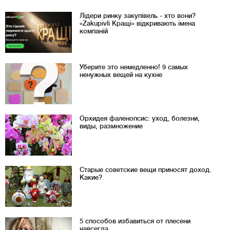
Лідери ринку закупівель - хто вони?
«Zakupivli Кращі» відкривають імена
компаній
Уберите это немедленно! 9 самых
ненужных вещей на кухне
Орхидея фаленопсис: уход, болезни,
виды, размножение
Старые советские вещи приносят доход.
Какие?
5 способов избавиться от плесени
навсегда