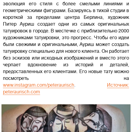
эволюция его стиля с более смелыми линиями и
геометрическими фигурами. Базируясь в тихой студии в
короткой за пределами центра Берлина, художник
Питер Ауриш создает одни из самых оригинальных
татуировок в городе. В местечке с приблизительно 2000
художниками татуировки, это прогресс. Чтобы его идеи
были свежими и оригинальными, Ауриш может создать
татуировку специально для нового клиента. Он работает
без эскизов или исходных изображений и вместо этого
черпает вдохновение из историй и деталей,
предоставленных его клиентами. Его новые тату можно
посмотреть на
www.instagram.com/peteraurisch
.
Источник:
peteraurisch.com