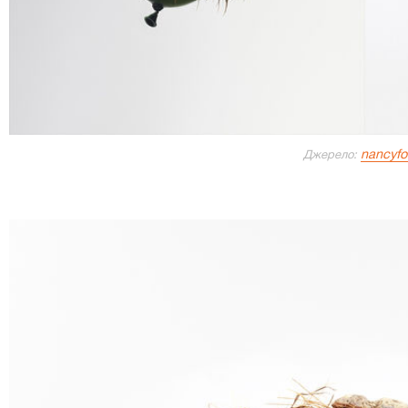
nancyfo
Джерело: