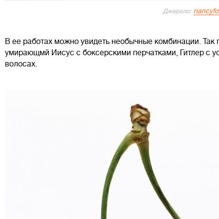
nancyfo
Джерело:
В ее работах можно увидеть необычные комбинации. Так
умирающмй Иисус с боксерскими перчатками, Гитлер с ус
волосах.