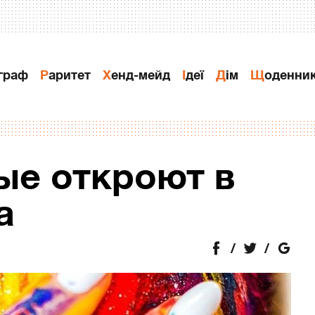
ограф
Раритет
Хенд-мейд
Ідеї
Дiм
Щоденни
ые откроют в
а