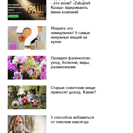
- хто вони? «Zakupivli
Кращі» відкривають
імена компаній
Уберите это
немедленно! 9 самых
ненужных вещей на
кухне
Орхидея фаленопсис:
уход, болезни, виды,
размножение
Старые советские вещи
приносят доход. Какие?
5 способов избавиться
от плесени навсегда