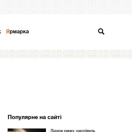
к
Ярмарка
Популярне на сайті
Лідери ринку закупівель