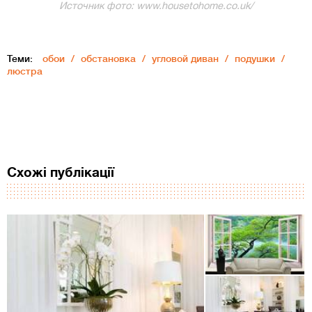
Источник фото: www.housetohome.co.uk/
Теми:
обои
обстановка
угловой диван
подушки
люстра
Схожі публікації