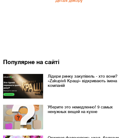
Деталі декору
Популярне на сайті
Лідери ринку закупівель - хто вони?
«Zakupivli Кращі» відкривають імена
компаній
Уберите это немедленно! 9 самых
ненужных вещей на кухне
Орхидея фаленопсис: уход, болезни,