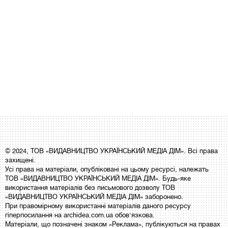
© 2024, ТОВ «ВИДАВНИЦТВО УКРАЇНСЬКИЙ МЕДІА ДІМ». Всі права
захищені.
Усі права на матеріали, опубліковані на цьому ресурсі, належать
ТОВ «ВИДАВНИЦТВО УКРАЇНСЬКИЙ МЕДІА ДІМ». Будь-яке
використання матеріалів без письмового дозволу ТОВ
«ВИДАВНИЦТВО УКРАЇНСЬКИЙ МЕДІА ДІМ» заборонено.
При правомірному використанні матеріалів даного ресурсу
гіперпосилання на archidea.com.ua обов'язкова.
Матеріали, що позначені знаком «Реклама», публікуються на правах