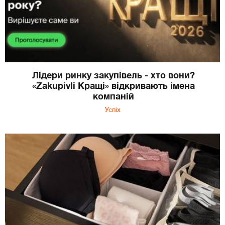
Лідери ринку закупівель - хто вони?
«Zakupivli Кращі» відкривають імена
компаній
Успіх