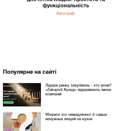
функціональність
Автограф
Популярне на сайті
Лідери ринку закупівель - хто вони?
«Zakupivli Кращі» відкривають імена
компаній
Уберите это немедленно! 9 самых
ненужных вещей на кухне