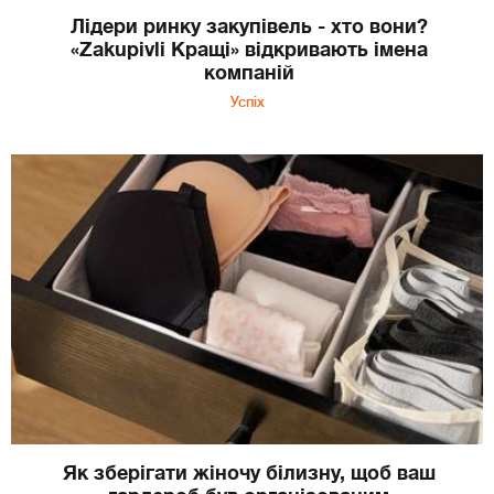
Лідери ринку закупівель - хто вони?
«Zakupivli Кращі» відкривають імена
компаній
Успіх
Як зберігати жіночу білизну, щоб ваш