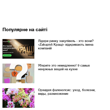
Популярне на сайті
Лідери ринку закупівель - хто вони?
«Zakupivli Кращі» відкривають імена
компаній
Уберите это немедленно! 9 самых
ненужных вещей на кухне
Орхидея фаленопсис: уход, болезни,
виды, размножение