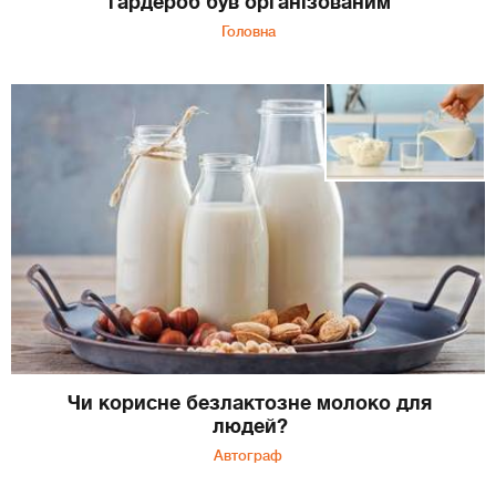
гардероб був організованим
Головна
Чи корисне безлактозне молоко для
людей?
Автограф