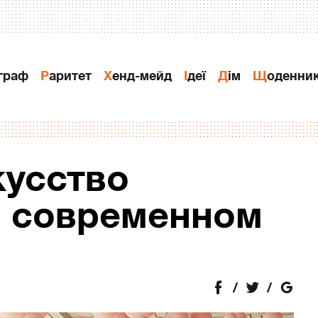
ограф
Раритет
Хенд-мейд
Ідеї
Дiм
Щоденни
усство
в современном