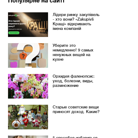
Популярне на сайті
Лідери ринку закупівель
- хто вони? «Zakupivli
Кращі» відкривають
імена компаній
Уберите это
немедленно! 9 самых
ненужных вещей на
кухне
Орхидея фаленопсис:
уход, болезни, виды,
размножение
Старые советские вещи
приносят доход. Какие?
5 способов избавиться