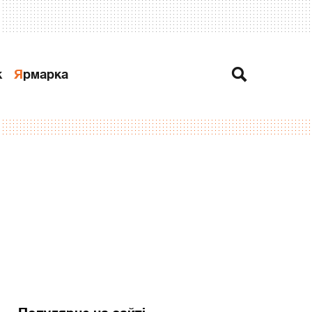
к
Ярмарка