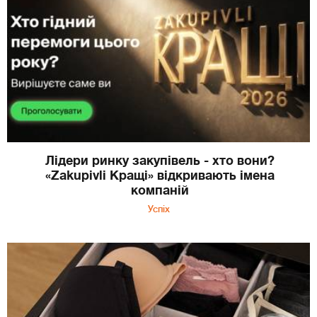
Лідери ринку закупівель - хто вони?
«Zakupivli Кращі» відкривають імена
компаній
Успіх