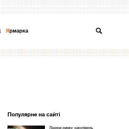
к
Ярмарка
Популярне на сайті
Лідери ринку закупівель