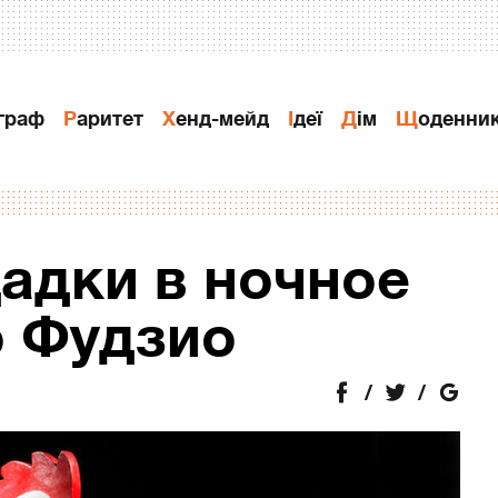
ограф
Раритет
Хенд-мейд
Ідеї
Дiм
Щоденни
адки в ночное
о Фудзио