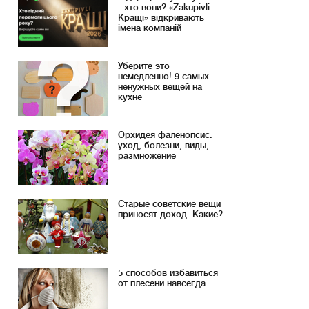
- хто вони? «Zakupivli
Кращі» відкривають
імена компаній
Уберите это
немедленно! 9 самых
ненужных вещей на
кухне
Орхидея фаленопсис:
уход, болезни, виды,
размножение
Старые советские вещи
приносят доход. Какие?
5 способов избавиться
от плесени навсегда