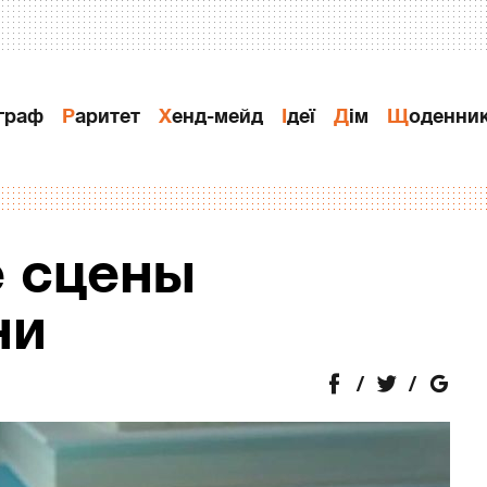
ограф
Раритет
Хенд-мейд
Ідеї
Дiм
Щоденни
 сцены
ни