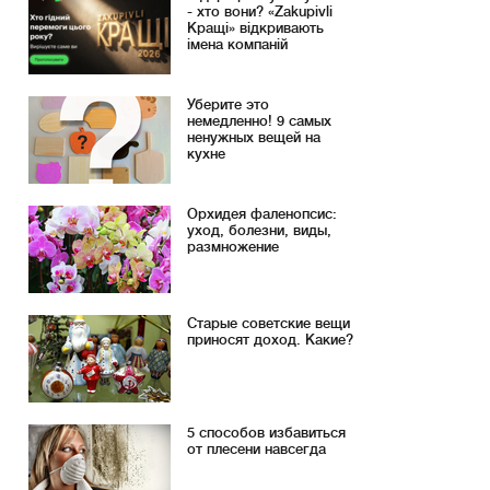
- хто вони? «Zakupivli
Кращі» відкривають
імена компаній
Уберите это
немедленно! 9 самых
ненужных вещей на
кухне
Орхидея фаленопсис:
уход, болезни, виды,
размножение
Старые советские вещи
приносят доход. Какие?
5 способов избавиться
от плесени навсегда