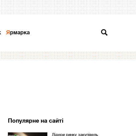
к
Ярмарка
Популярне на сайті
Лідери ринку закупівель