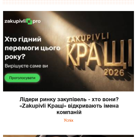
Лідери ринку закупівель - хто вони?
«Zakupivli Кращі» відкривають імена
компаній
Успіх