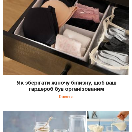
Як зберігати жіночу білизну, щоб ваш
гардероб був організованим
Головна