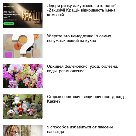
Лідери ринку закупівель - хто вони?
«Zakupivli Кращі» відкривають імена
компаній
Уберите это немедленно! 9 самых
ненужных вещей на кухне
Орхидея фаленопсис: уход, болезни,
виды, размножение
Старые советские вещи приносят доход.
Какие?
5 способов избавиться от плесени
навсегда