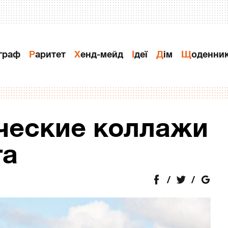
ограф
Раритет
Хенд-мейд
Ідеї
Дiм
Щоденни
ческие коллажи
га