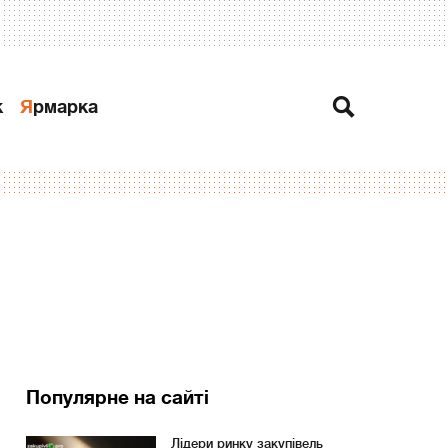
к
Ярмарка
Популярне на сайті
Лідери ринку закупівель