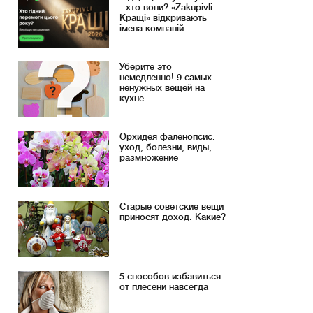
- хто вони? «Zakupivli
Кращі» відкривають
імена компаній
Уберите это
немедленно! 9 самых
ненужных вещей на
кухне
Орхидея фаленопсис:
уход, болезни, виды,
размножение
Старые советские вещи
приносят доход. Какие?
5 способов избавиться
от плесени навсегда