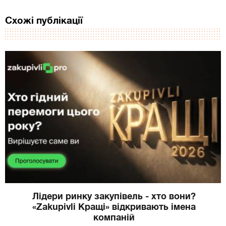
Схожі публікації
Лідери ринку закупівель - хто вони?
«Zakupivli Кращі» відкривають імена
компаній