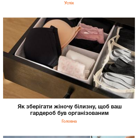
Успіх
Як зберігати жіночу білизну, щоб ваш
гардероб був організованим
Головна