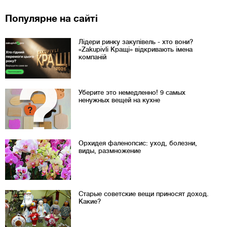
Популярне на сайті
Лідери ринку закупівель - хто вони?
«Zakupivli Кращі» відкривають імена
компаній
Уберите это немедленно! 9 самых
ненужных вещей на кухне
Орхидея фаленопсис: уход, болезни,
виды, размножение
Старые советские вещи приносят доход.
Какие?