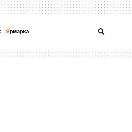
к
Ярмарка