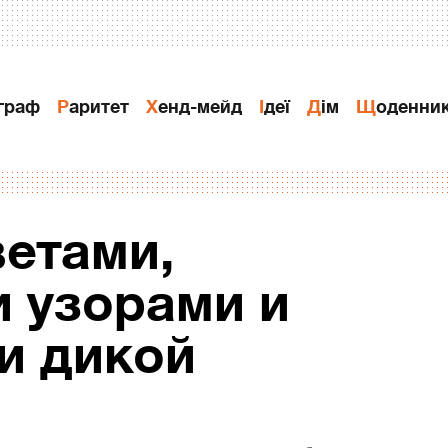
ограф
Раритет
Хенд-мейд
Ідеї
Дiм
Щоденни
ветами,
 узорами и
и дикой