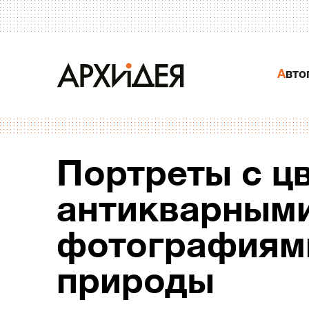
Авт
Портреты с ц
антикварными
фотографиям
природы