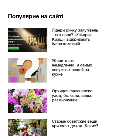
Популярне на сайті
Лідери ринку закупівель
- хто вони? «Zakupivli
Кращі» відкривають
імена компаній
Уберите это
немедленно! 9 самых
ненужных вещей на
кухне
Орхидея фаленопсис:
уход, болезни, виды,
размножение
Старые советские вещи
приносят доход. Какие?