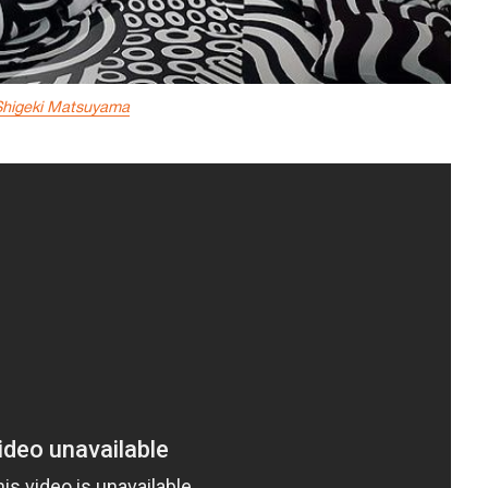
higeki Matsuyama