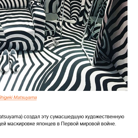
higeki Matsuyama
Matsuyama) создал эту сумасшедшую художественную
щей маскировке японцев в Первой мировой войне.