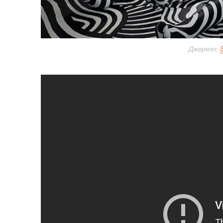
S
Джерело: