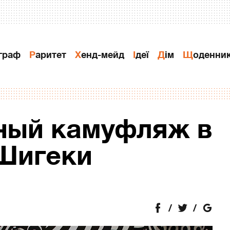
ограф
Раритет
Хенд-мейд
Ідеї
Дiм
Щоденни
ный камуфляж в
Шигеки