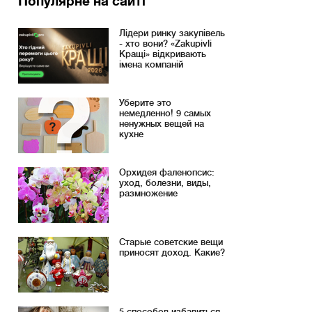
Популярне на сайті
Лідери ринку закупівель
- хто вони? «Zakupivli
Кращі» відкривають
імена компаній
Уберите это
немедленно! 9 самых
ненужных вещей на
кухне
Орхидея фаленопсис:
уход, болезни, виды,
размножение
Старые советские вещи
приносят доход. Какие?
5 способов избавиться