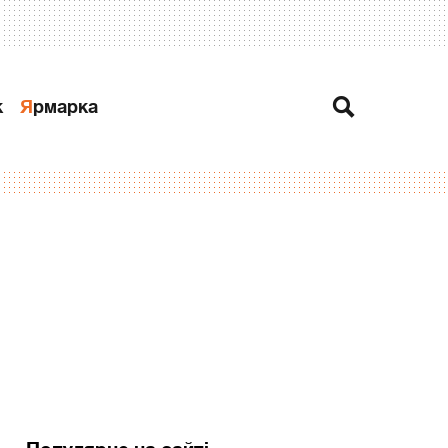
к
Ярмарка