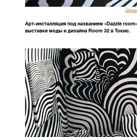
Shige
Арт-инсталляция под названием «Dazzle room
выставке моды и дизайна Room 32 в Токио.