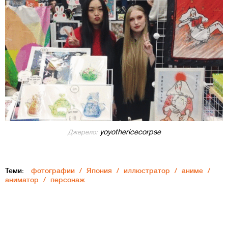
yoyothericecorpse
Джерело:
Теми:
фотографии
Япония
иллюстратор
аниме
аниматор
персонаж