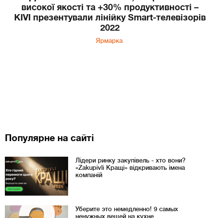
високої якості та +30% продуктивності –
KIVI презентували лінійку Smart-телевізорів
2022
Ярмарка
Популярне на сайті
Лідери ринку закупівель - хто вони?
«Zakupivli Кращі» відкривають імена
компаній
Уберите это немедленно! 9 самых
ненужных вещей на кухне