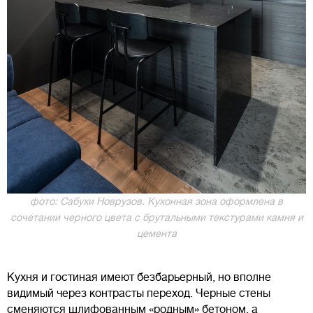
фото: Сабухи Новрузов. Кухонная зона оформлена в
сочетании черного цвета с брутальными текстурами камня и
цемента
Кухня и гостиная имеют безбарьерный, но вполне
видимый через контрасты переход. Черные стены
сменяются шлифованным «родным» бетоном, а