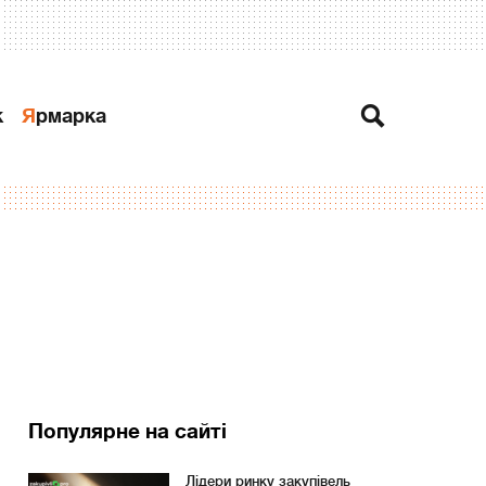
к
Ярмарка
Популярне на сайті
Лідери ринку закупівель