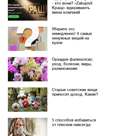
- хто вони? «Zakupivli
Кращі» відкривають
імена компаній
Уберите это
немедленно! 9 самых
ненужных вещей на
кухне
Орхидея фаленопсис:
уход, болезни, виды,
размножение
Старые советские вещи
приносят доход. Какие?
5 способов избавиться
от плесени навсегда