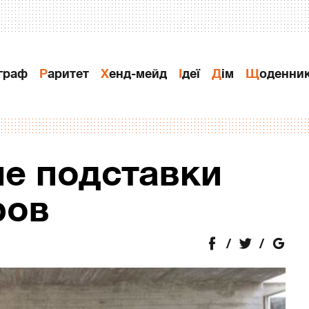
ограф
Раритет
Хенд-мейд
Ідеї
Дiм
Щоденни
е подставки
ров