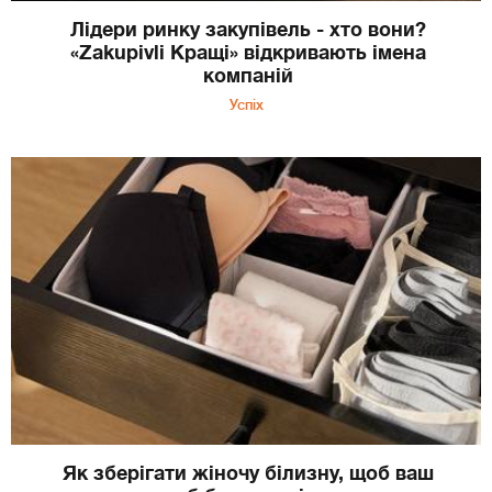
Лідери ринку закупівель - хто вони?
«Zakupivli Кращі» відкривають імена
компаній
Успіх
Як зберігати жіночу білизну, щоб ваш