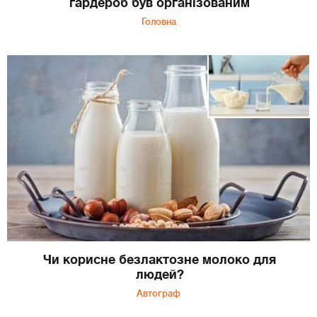
гардероб був організованим
Головна
Чи корисне безлактозне молоко для
людей?
Автограф