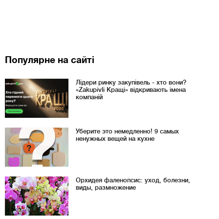
Популярне на сайті
Лідери ринку закупівель - хто вони?
«Zakupivli Кращі» відкривають імена
компаній
Уберите это немедленно! 9 самых
ненужных вещей на кухне
Орхидея фаленопсис: уход, болезни,
виды, размножение