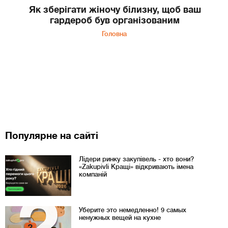
Як зберігати жіночу білизну, щоб ваш
гардероб був організованим
Головна
Популярне на сайті
Лідери ринку закупівель - хто вони?
«Zakupivli Кращі» відкривають імена
компаній
Уберите это немедленно! 9 самых
ненужных вещей на кухне