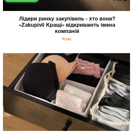
Лідери ринку закупівель - хто вони?
«Zakupivli Кращі» відкривають імена
компаній
Успіх