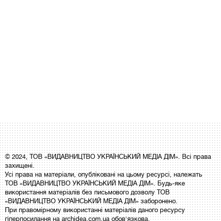
© 2024, ТОВ «ВИДАВНИЦТВО УКРАЇНСЬКИЙ МЕДІА ДІМ». Всі права
захищені.
Усі права на матеріали, опубліковані на цьому ресурсі, належать
ТОВ «ВИДАВНИЦТВО УКРАЇНСЬКИЙ МЕДІА ДІМ». Будь-яке
використання матеріалів без письмового дозволу ТОВ
«ВИДАВНИЦТВО УКРАЇНСЬКИЙ МЕДІА ДІМ» заборонено.
При правомірному використанні матеріалів даного ресурсу
гіперпосилання на archidea.com.ua обов'язкова.