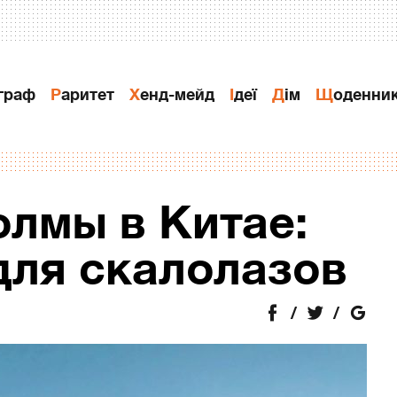
ограф
Раритет
Хенд-мейд
Ідеї
Дiм
Щоденни
лмы в Китае:
для скалолазов