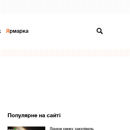
к
Ярмарка
Популярне на сайті
Лідери ринку закупівель