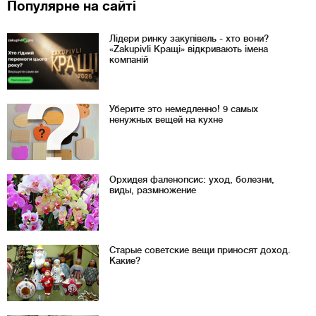
Популярне на сайті
Лідери ринку закупівель - хто вони?
«Zakupivli Кращі» відкривають імена
компаній
Уберите это немедленно! 9 самых
ненужных вещей на кухне
Орхидея фаленопсис: уход, болезни,
виды, размножение
Старые советские вещи приносят доход.
Какие?