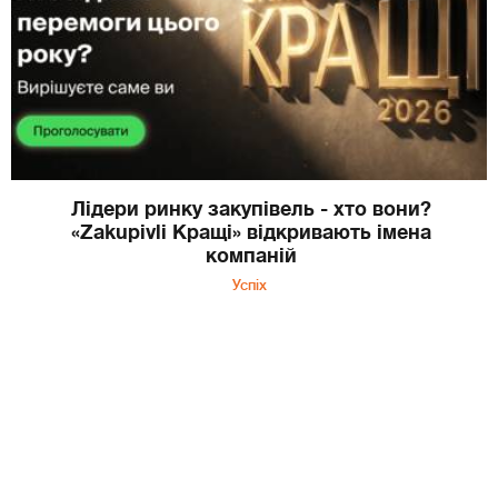
Лідери ринку закупівель - хто вони?
«Zakupivli Кращі» відкривають імена
компаній
Успіх