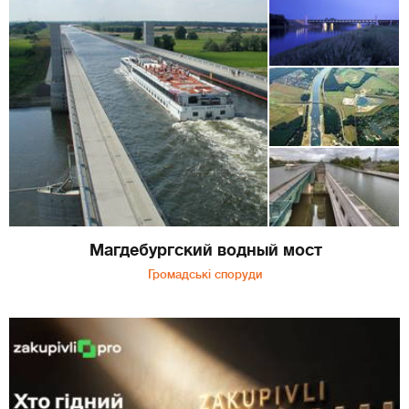
Магдебургский водный мост
Громадські споруди