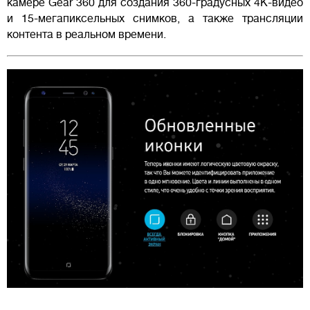
камере Gear 360 для создания 360-градусных 4К-видео
и 15-мегапиксельных снимков, а также трансляции
контента в реальном времени.