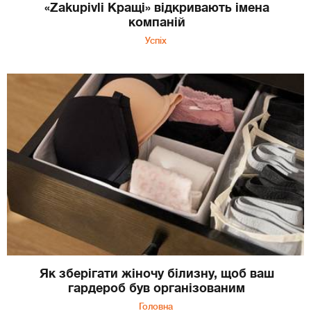
«Zakupivli Кращі» відкривають імена
компаній
Успіх
Як зберігати жіночу білизну, щоб ваш
гардероб був організованим
Головна