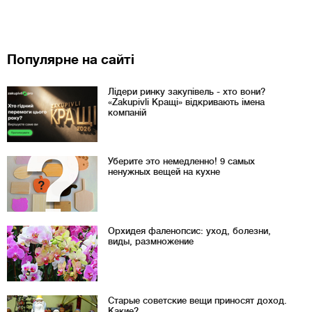
Популярне на сайті
Лідери ринку закупівель - хто вони?
«Zakupivli Кращі» відкривають імена
компаній
Уберите это немедленно! 9 самых
ненужных вещей на кухне
Орхидея фаленопсис: уход, болезни,
виды, размножение
Старые советские вещи приносят доход.
Какие?